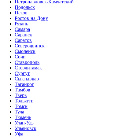
Петропавловск-Камчатский
Подольск
Псков
Ростов-на-Дону
Рязань
Самара
Саранск
Саратов
Северодвинск
Смоленск
Сочи
Ставрополь
Стерлитамак
Сургут
Сыктывкар
Таганрог
Тамбов
Тверь
Тольятти
Томск
Тула
Тюмень
Улан-Удэ
Ульяновск
Уфа