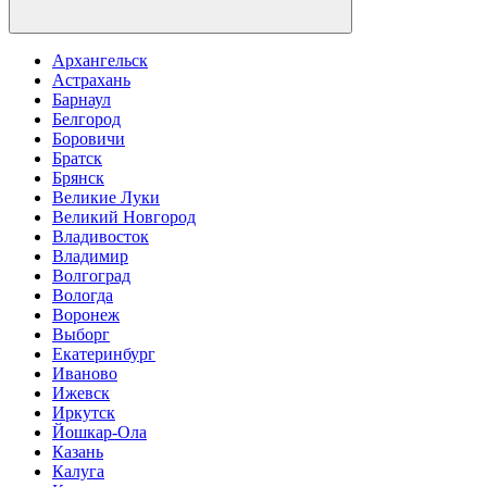
Архангельск
Астрахань
Барнаул
Белгород
Боровичи
Братск
Брянск
Великие Луки
Великий Новгород
Владивосток
Владимир
Волгоград
Вологда
Воронеж
Выборг
Екатеринбург
Иваново
Ижевск
Иркутск
Йошкар-Ола
Казань
Калуга