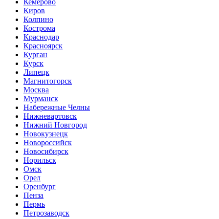
Кемерово
Киров
Колпино
Кострома
Краснодар
Красноярск
Курган
Курск
Липецк
Магнитогорск
Москва
Мурманск
Набережные Челны
Нижневартовск
Нижний Новгород
Новокузнецк
Новороссийск
Новосибирск
Норильск
Омск
Орел
Оренбург
Пенза
Пермь
Петрозаводск