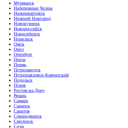
Мурманск
Набережные Челны
Нижневартовск
Нижний Новгород
Новокузнецк
Новороссийск
Новосибирск
Норильск
Омск
Орел
Оренбург
Пенза
Пермь
Петрозаводск
Петропавловск-Камчатский
Подольск
Псков
Ростов-на-Дону
Рязань
Самара
Саранск
Саратов
Северодвинск
Смоленск
Сочи