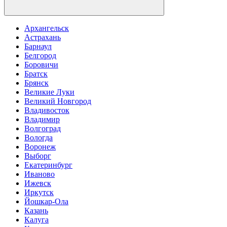
Архангельск
Астрахань
Барнаул
Белгород
Боровичи
Братск
Брянск
Великие Луки
Великий Новгород
Владивосток
Владимир
Волгоград
Вологда
Воронеж
Выборг
Екатеринбург
Иваново
Ижевск
Иркутск
Йошкар-Ола
Казань
Калуга