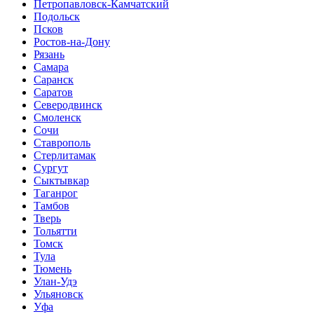
Петропавловск-Камчатский
Подольск
Псков
Ростов-на-Дону
Рязань
Самара
Саранск
Саратов
Северодвинск
Смоленск
Сочи
Ставрополь
Стерлитамак
Сургут
Сыктывкар
Таганрог
Тамбов
Тверь
Тольятти
Томск
Тула
Тюмень
Улан-Удэ
Ульяновск
Уфа