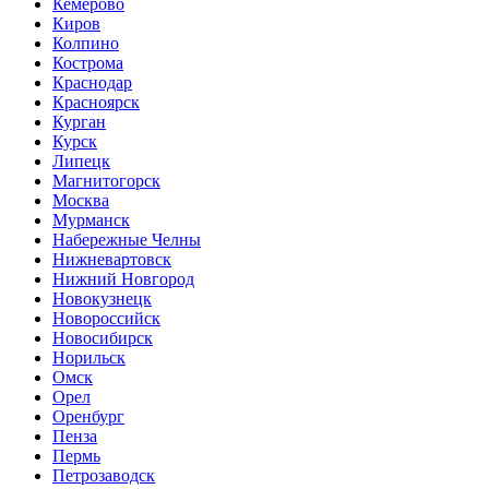
Кемерово
Киров
Колпино
Кострома
Краснодар
Красноярск
Курган
Курск
Липецк
Магнитогорск
Москва
Мурманск
Набережные Челны
Нижневартовск
Нижний Новгород
Новокузнецк
Новороссийск
Новосибирск
Норильск
Омск
Орел
Оренбург
Пенза
Пермь
Петрозаводск