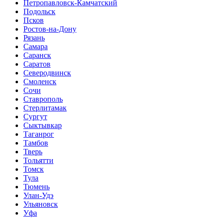
Петропавловск-Камчатский
Подольск
Псков
Ростов-на-Дону
Рязань
Самара
Саранск
Саратов
Северодвинск
Смоленск
Сочи
Ставрополь
Стерлитамак
Сургут
Сыктывкар
Таганрог
Тамбов
Тверь
Тольятти
Томск
Тула
Тюмень
Улан-Удэ
Ульяновск
Уфа