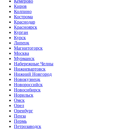
Кемерово
Киров
Колпино
Кострома
Краснодар
Красноярск
Курган
Курск
Липецк
Магнитогорск
Москва
Мурманск
Набережные Челны
Нижневартовск
Нижний Новгород
Новокузнецк
Новороссийск
Новосибирск
Норильск
Омск
Орел
Оренбург
Пенза
Пермь
Петрозаводск