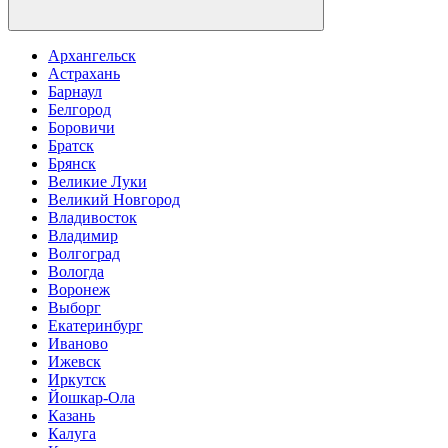
Архангельск
Астрахань
Барнаул
Белгород
Боровичи
Братск
Брянск
Великие Луки
Великий Новгород
Владивосток
Владимир
Волгоград
Вологда
Воронеж
Выборг
Екатеринбург
Иваново
Ижевск
Иркутск
Йошкар-Ола
Казань
Калуга