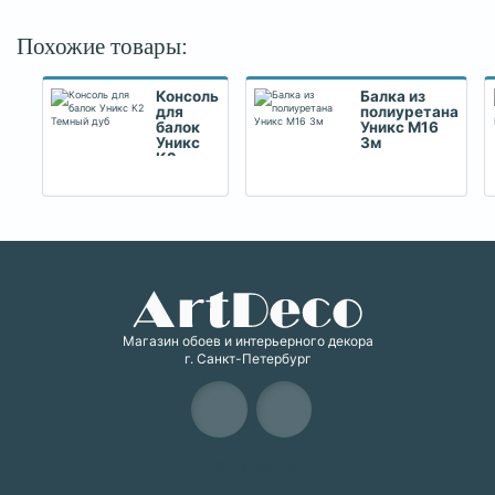
Похожие товары:
Консоль
Балка из
для
полиуретана
балок
Уникс М16
Уникс
3м
К2
Темный
дуб
Магазин обоев и интерьерного декора
г. Санкт-Петербург
Карта сайта