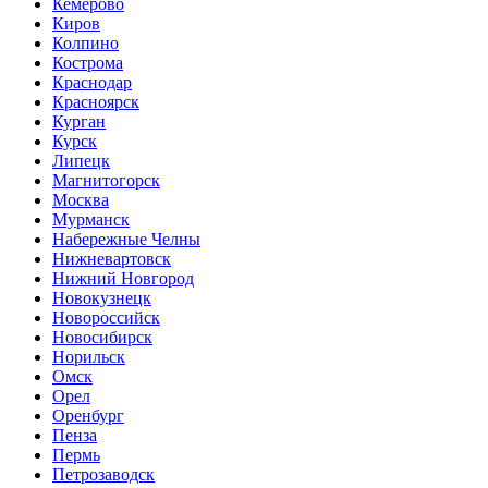
Кемерово
Киров
Колпино
Кострома
Краснодар
Красноярск
Курган
Курск
Липецк
Магнитогорск
Москва
Мурманск
Набережные Челны
Нижневартовск
Нижний Новгород
Новокузнецк
Новороссийск
Новосибирск
Норильск
Омск
Орел
Оренбург
Пенза
Пермь
Петрозаводск