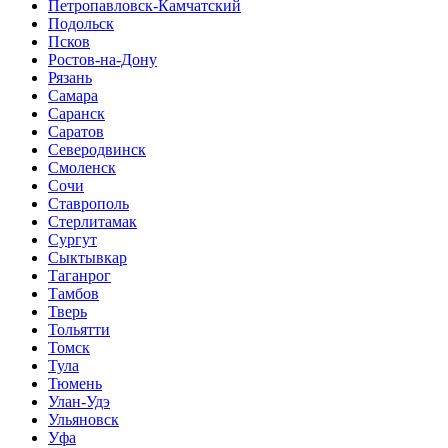
Петропавловск-Камчатский
Подольск
Псков
Ростов-на-Дону
Рязань
Самара
Саранск
Саратов
Северодвинск
Смоленск
Сочи
Ставрополь
Стерлитамак
Сургут
Сыктывкар
Таганрог
Тамбов
Тверь
Тольятти
Томск
Тула
Тюмень
Улан-Удэ
Ульяновск
Уфа