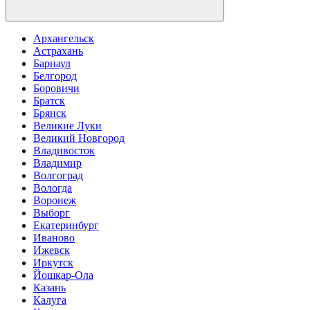
Архангельск
Астрахань
Барнаул
Белгород
Боровичи
Братск
Брянск
Великие Луки
Великий Новгород
Владивосток
Владимир
Волгоград
Вологда
Воронеж
Выборг
Екатеринбург
Иваново
Ижевск
Иркутск
Йошкар-Ола
Казань
Калуга