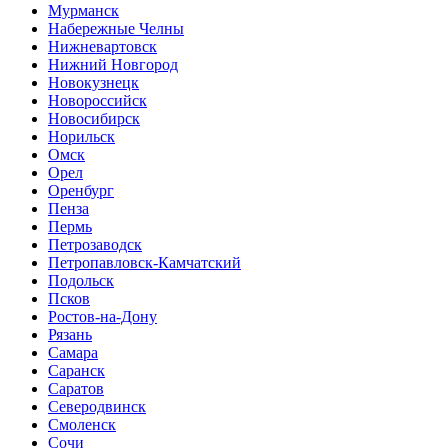
Мурманск
Набережные Челны
Нижневартовск
Нижний Новгород
Новокузнецк
Новороссийск
Новосибирск
Норильск
Омск
Орел
Оренбург
Пенза
Пермь
Петрозаводск
Петропавловск-Камчатский
Подольск
Псков
Ростов-на-Дону
Рязань
Самара
Саранск
Саратов
Северодвинск
Смоленск
Сочи