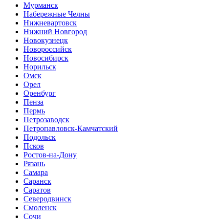
Мурманск
Набережные Челны
Нижневартовск
Нижний Новгород
Новокузнецк
Новороссийск
Новосибирск
Норильск
Омск
Орел
Оренбург
Пенза
Пермь
Петрозаводск
Петропавловск-Камчатский
Подольск
Псков
Ростов-на-Дону
Рязань
Самара
Саранск
Саратов
Северодвинск
Смоленск
Сочи