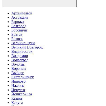
Архангельск
Астрахань
Барнаул
Белгород
Боровичи
Братск
Брянск
Великие Луки
Великий Новгород
Владивосток
Владимир
Волгоград
Вологда
Воронеж
Выборг
Екатеринбург
Иваново
Ижевск
Иркутск
Йошкар-Ола
Казань
Калуга