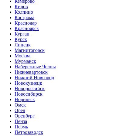
Кемерово
Киров
Колпино
Кострома
Краснодар
Красноярск
Курган
Курск
Липецк
Магнитогорск
Москва
Мурманск
Набережные Челны
Нижневартовск
Нижний Новгород
Новокузнецк
Новороссийск
Новосибирск
Норильск
Омск
Орел
Оренбург
Пенза
Пермь
Петрозаводск