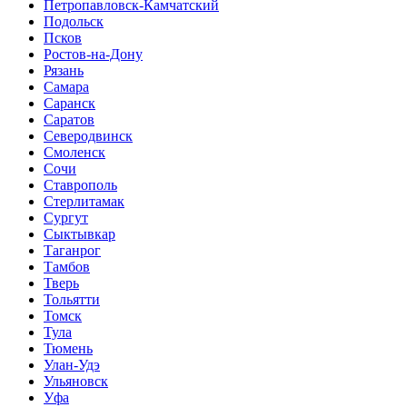
Петропавловск-Камчатский
Подольск
Псков
Ростов-на-Дону
Рязань
Самара
Саранск
Саратов
Северодвинск
Смоленск
Сочи
Ставрополь
Стерлитамак
Сургут
Сыктывкар
Таганрог
Тамбов
Тверь
Тольятти
Томск
Тула
Тюмень
Улан-Удэ
Ульяновск
Уфа