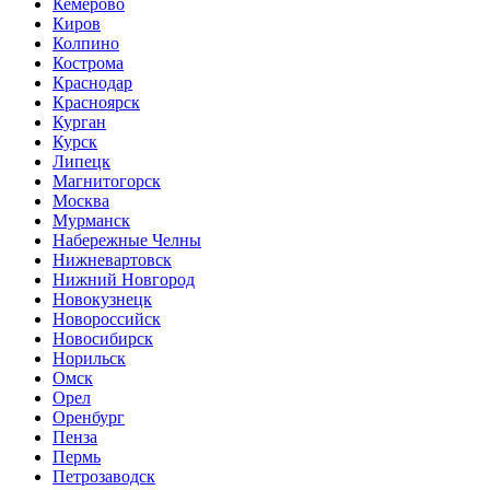
Кемерово
Киров
Колпино
Кострома
Краснодар
Красноярск
Курган
Курск
Липецк
Магнитогорск
Москва
Мурманск
Набережные Челны
Нижневартовск
Нижний Новгород
Новокузнецк
Новороссийск
Новосибирск
Норильск
Омск
Орел
Оренбург
Пенза
Пермь
Петрозаводск