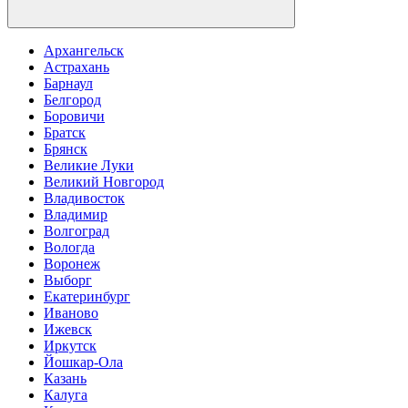
Архангельск
Астрахань
Барнаул
Белгород
Боровичи
Братск
Брянск
Великие Луки
Великий Новгород
Владивосток
Владимир
Волгоград
Вологда
Воронеж
Выборг
Екатеринбург
Иваново
Ижевск
Иркутск
Йошкар-Ола
Казань
Калуга