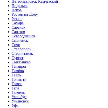
Петропавловск-Камчатский
Подольск
Псков
Ростов-на-Дону
Рязань
Самара
Саранск
Саратов
Северодвинск
Смоленск
Сочи
Ставрополь
Стерлитамак
Сургут
Сыктывкар
Таганрог
Тамбов
Тверь
Тольятти
Томск
Тула
Тюмень
Улан-Удэ
Ульяновск
Уфа