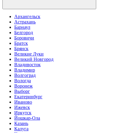
Архангельск
Астрахань
Барнаул
Белгород
Боровичи
Братск
Брянск
Великие Луки
Великий Новгород
Владивосток
Владимир
Волгоград
Вологда
Воронеж
Выборг
Екатеринбург
Иваново
Ижевск
Иркутск
Йошкар-Ола
Казань
Калуга