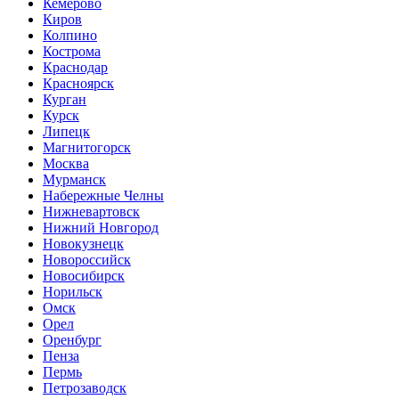
Кемерово
Киров
Колпино
Кострома
Краснодар
Красноярск
Курган
Курск
Липецк
Магнитогорск
Москва
Мурманск
Набережные Челны
Нижневартовск
Нижний Новгород
Новокузнецк
Новороссийск
Новосибирск
Норильск
Омск
Орел
Оренбург
Пенза
Пермь
Петрозаводск