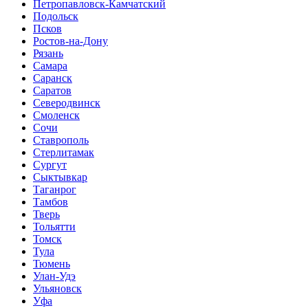
Петропавловск-Камчатский
Подольск
Псков
Ростов-на-Дону
Рязань
Самара
Саранск
Саратов
Северодвинск
Смоленск
Сочи
Ставрополь
Стерлитамак
Сургут
Сыктывкар
Таганрог
Тамбов
Тверь
Тольятти
Томск
Тула
Тюмень
Улан-Удэ
Ульяновск
Уфа