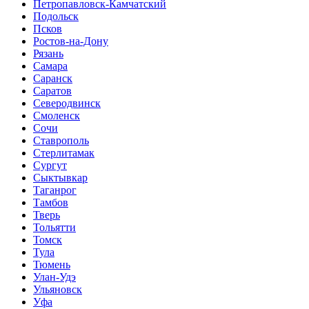
Петропавловск-Камчатский
Подольск
Псков
Ростов-на-Дону
Рязань
Самара
Саранск
Саратов
Северодвинск
Смоленск
Сочи
Ставрополь
Стерлитамак
Сургут
Сыктывкар
Таганрог
Тамбов
Тверь
Тольятти
Томск
Тула
Тюмень
Улан-Удэ
Ульяновск
Уфа