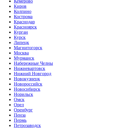
Кемерово
Киров
Колпино
Кострома
Краснодар
Красноярск
Курган
Курск
Липецк
Магнитогорск
Москва
Мурманск
Набережные Челны
Нижневартовск
Нижний Новгород
Новокузнецк
Новороссийск
Новосибирск
Норильск
Омск
Орел
Оренбург
Пенза
Пермь
Петрозаводск