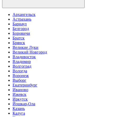
Архангельск
Астрахань
Барнаул
Белгород
Боровичи
Братск
Брянск
Великие Луки
Великий Новгород
Владивосток
Владимир
Волгоград
Вологда
Воронеж
Выборг
Екатеринбург
Иваново
Ижевск
Иркутск
Йошкар-Ола
Казань
Калуга