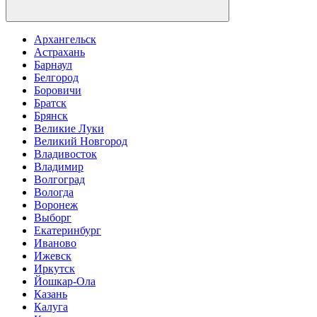
Архангельск
Астрахань
Барнаул
Белгород
Боровичи
Братск
Брянск
Великие Луки
Великий Новгород
Владивосток
Владимир
Волгоград
Вологда
Воронеж
Выборг
Екатеринбург
Иваново
Ижевск
Иркутск
Йошкар-Ола
Казань
Калуга