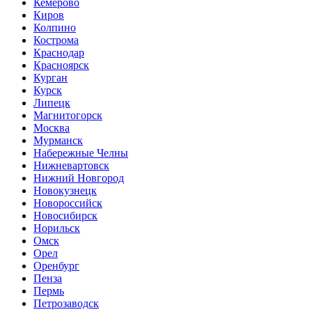
Кемерово
Киров
Колпино
Кострома
Краснодар
Красноярск
Курган
Курск
Липецк
Магнитогорск
Москва
Мурманск
Набережные Челны
Нижневартовск
Нижний Новгород
Новокузнецк
Новороссийск
Новосибирск
Норильск
Омск
Орел
Оренбург
Пенза
Пермь
Петрозаводск