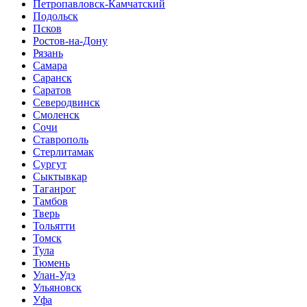
Петропавловск-Камчатский
Подольск
Псков
Ростов-на-Дону
Рязань
Самара
Саранск
Саратов
Северодвинск
Смоленск
Сочи
Ставрополь
Стерлитамак
Сургут
Сыктывкар
Таганрог
Тамбов
Тверь
Тольятти
Томск
Тула
Тюмень
Улан-Удэ
Ульяновск
Уфа