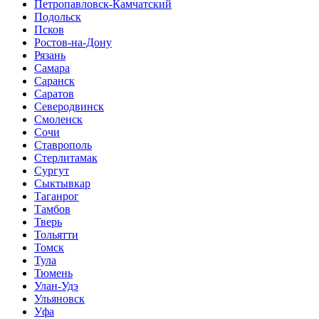
Петропавловск-Камчатский
Подольск
Псков
Ростов-на-Дону
Рязань
Самара
Саранск
Саратов
Северодвинск
Смоленск
Сочи
Ставрополь
Стерлитамак
Сургут
Сыктывкар
Таганрог
Тамбов
Тверь
Тольятти
Томск
Тула
Тюмень
Улан-Удэ
Ульяновск
Уфа