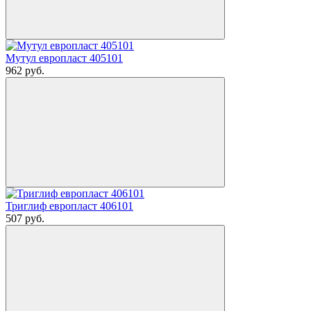
Мутул европласт 405101
962
руб.
Триглиф европласт 406101
507
руб.