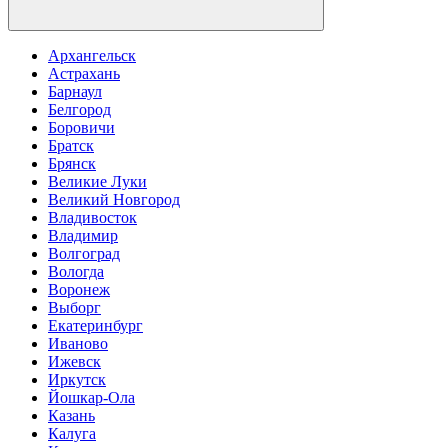
Архангельск
Астрахань
Барнаул
Белгород
Боровичи
Братск
Брянск
Великие Луки
Великий Новгород
Владивосток
Владимир
Волгоград
Вологда
Воронеж
Выборг
Екатеринбург
Иваново
Ижевск
Иркутск
Йошкар-Ола
Казань
Калуга