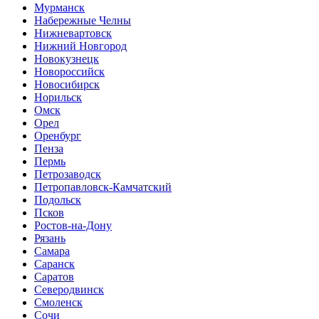
Мурманск
Набережные Челны
Нижневартовск
Нижний Новгород
Новокузнецк
Новороссийск
Новосибирск
Норильск
Омск
Орел
Оренбург
Пенза
Пермь
Петрозаводск
Петропавловск-Камчатский
Подольск
Псков
Ростов-на-Дону
Рязань
Самара
Саранск
Саратов
Северодвинск
Смоленск
Сочи