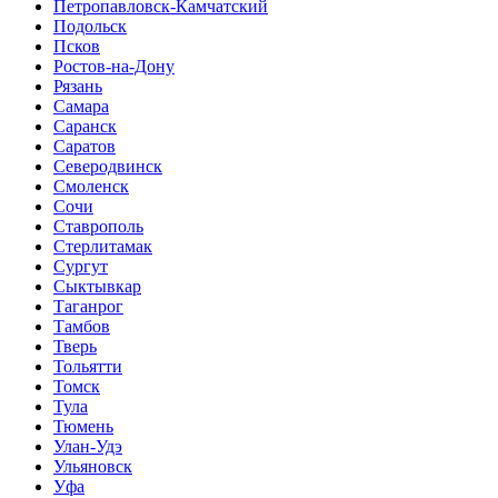
Петропавловск-Камчатский
Подольск
Псков
Ростов-на-Дону
Рязань
Самара
Саранск
Саратов
Северодвинск
Смоленск
Сочи
Ставрополь
Стерлитамак
Сургут
Сыктывкар
Таганрог
Тамбов
Тверь
Тольятти
Томск
Тула
Тюмень
Улан-Удэ
Ульяновск
Уфа