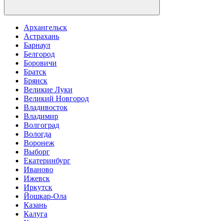
Архангельск
Астрахань
Барнаул
Белгород
Боровичи
Братск
Брянск
Великие Луки
Великий Новгород
Владивосток
Владимир
Волгоград
Вологда
Воронеж
Выборг
Екатеринбург
Иваново
Ижевск
Иркутск
Йошкар-Ола
Казань
Калуга