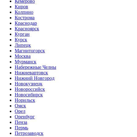
Кемерово
Киров
Колпино
Кострома
Краснодар
Красноярск
Курган
Курск
Липецк
Магнитогорск
Москва
Мурманск
Набережные Челны
Нижневартовск
Нижний Новгород
Новокузнецк
Новороссийск
Новосибирск
Норильск
Омск
Орел
Оренбург
Пенза
Пермь
Петрозаводск