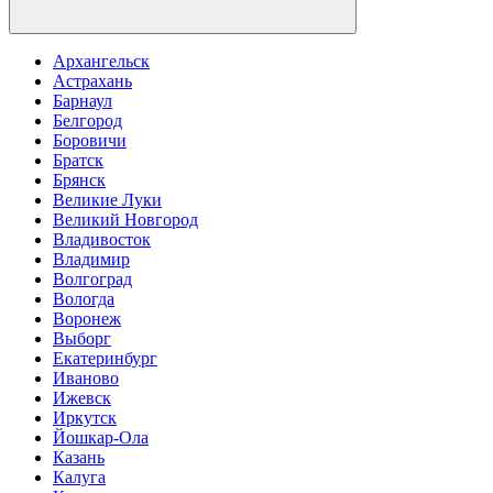
Архангельск
Астрахань
Барнаул
Белгород
Боровичи
Братск
Брянск
Великие Луки
Великий Новгород
Владивосток
Владимир
Волгоград
Вологда
Воронеж
Выборг
Екатеринбург
Иваново
Ижевск
Иркутск
Йошкар-Ола
Казань
Калуга