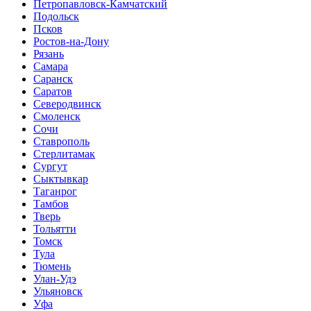
Петропавловск-Камчатский
Подольск
Псков
Ростов-на-Дону
Рязань
Самара
Саранск
Саратов
Северодвинск
Смоленск
Сочи
Ставрополь
Стерлитамак
Сургут
Сыктывкар
Таганрог
Тамбов
Тверь
Тольятти
Томск
Тула
Тюмень
Улан-Удэ
Ульяновск
Уфа