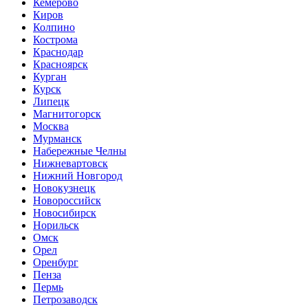
Кемерово
Киров
Колпино
Кострома
Краснодар
Красноярск
Курган
Курск
Липецк
Магнитогорск
Москва
Мурманск
Набережные Челны
Нижневартовск
Нижний Новгород
Новокузнецк
Новороссийск
Новосибирск
Норильск
Омск
Орел
Оренбург
Пенза
Пермь
Петрозаводск