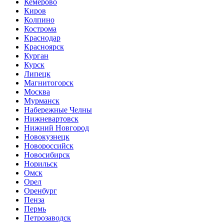
Кемерово
Киров
Колпино
Кострома
Краснодар
Красноярск
Курган
Курск
Липецк
Магнитогорск
Москва
Мурманск
Набережные Челны
Нижневартовск
Нижний Новгород
Новокузнецк
Новороссийск
Новосибирск
Норильск
Омск
Орел
Оренбург
Пенза
Пермь
Петрозаводск