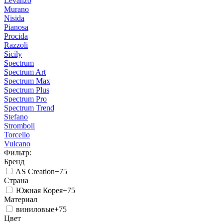
Levanzo
Murano
Nisida
Pianosa
Procida
Razzoli
Sicily
Spectrum
Spectrum Art
Spectrum Max
Spectrum Plus
Spectrum Pro
Spectrum Trend
Stefano
Stromboli
Torcello
Vulcano
Фильтр:
Бренд
AS Creation
+75
Страна
Южная Корея
+75
Материал
виниловые
+75
Цвет