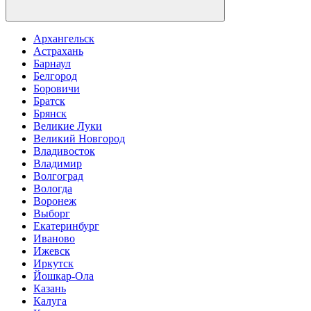
Архангельск
Астрахань
Барнаул
Белгород
Боровичи
Братск
Брянск
Великие Луки
Великий Новгород
Владивосток
Владимир
Волгоград
Вологда
Воронеж
Выборг
Екатеринбург
Иваново
Ижевск
Иркутск
Йошкар-Ола
Казань
Калуга