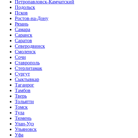
Петропавловск-Камчатский
Подольск
Псков
Ростов-на-Дону
Рязань
Самара
Саранск
Саратов
Северодвинск
Смоленск
Сочи
Ставрополь
Стерлитамак
Сургут
Сыктывкар
Таганрог
Тамбов
Тверь
Тольятти
Томск
Тула
Тюмень
Улан-Удэ
Ульяновск
Уфа