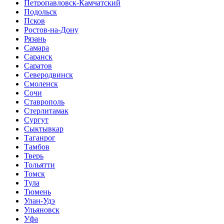
Петропавловск-Камчатский
Подольск
Псков
Ростов-на-Дону
Рязань
Самара
Саранск
Саратов
Северодвинск
Смоленск
Сочи
Ставрополь
Стерлитамак
Сургут
Сыктывкар
Таганрог
Тамбов
Тверь
Тольятти
Томск
Тула
Тюмень
Улан-Удэ
Ульяновск
Уфа