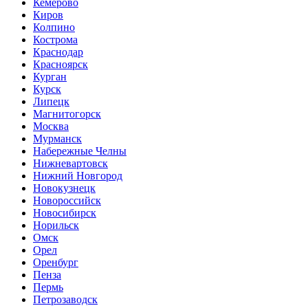
Кемерово
Киров
Колпино
Кострома
Краснодар
Красноярск
Курган
Курск
Липецк
Магнитогорск
Москва
Мурманск
Набережные Челны
Нижневартовск
Нижний Новгород
Новокузнецк
Новороссийск
Новосибирск
Норильск
Омск
Орел
Оренбург
Пенза
Пермь
Петрозаводск