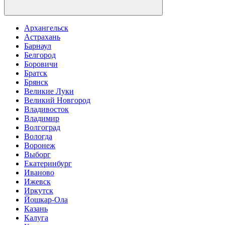
Архангельск
Астрахань
Барнаул
Белгород
Боровичи
Братск
Брянск
Великие Луки
Великий Новгород
Владивосток
Владимир
Волгоград
Вологда
Воронеж
Выборг
Екатеринбург
Иваново
Ижевск
Иркутск
Йошкар-Ола
Казань
Калуга