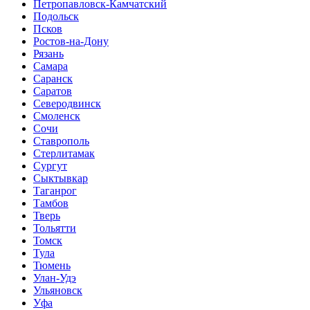
Петропавловск-Камчатский
Подольск
Псков
Ростов-на-Дону
Рязань
Самара
Саранск
Саратов
Северодвинск
Смоленск
Сочи
Ставрополь
Стерлитамак
Сургут
Сыктывкар
Таганрог
Тамбов
Тверь
Тольятти
Томск
Тула
Тюмень
Улан-Удэ
Ульяновск
Уфа