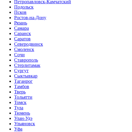
Петропавловск-Камчатский
Подольск
Псков
Ростов-на-Дону
Рязань
Самара
Саранск
Саратов
Северодвинск
Смоленск
Сочи
Ставрополь
Стерлитамак
Сургут
Сыктывкар
Таганрог
Тамбов
Тверь
Тольятти
Томск
Тула
Тюмень
Улан-Удэ
Ульяновск
Уфа