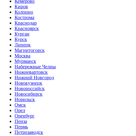
Кемерово
Киров
Колпино
Кострома
Краснодар
Красноярск
Курган
Курск
Липецк
Магнитогорск
Москва
Мурманск
Набережные Челны
Нижневартовск
Нижний Новгород
Новокузнецк
Новороссийск
Новосибирск
Норильск
Омск
Орел
Оренбург
Пенза
Пермь
Петрозаводск