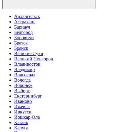
Архангельск
Астрахань
Барнаул
Белгород
Боровичи
Братск
Брянск
Великие Луки
Великий Новгород
Владивосток
Владимир
Волгоград
Вологда
Воронеж
Выборг
Екатеринбург
Иваново
Ижевск
Иркутск
Йошкар-Ола
Казань
Калуга