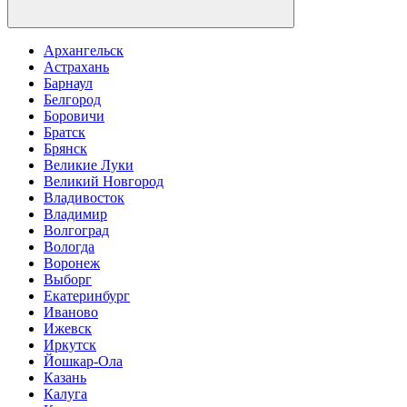
Архангельск
Астрахань
Барнаул
Белгород
Боровичи
Братск
Брянск
Великие Луки
Великий Новгород
Владивосток
Владимир
Волгоград
Вологда
Воронеж
Выборг
Екатеринбург
Иваново
Ижевск
Иркутск
Йошкар-Ола
Казань
Калуга