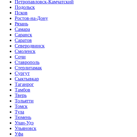
Петропавловск-Камчатский
Подольск
Псков
Ростов-на-Дону
Рязань
Самара
Саранск
Саратов
Северодвинск
Смоленск
Сочи
Ставрополь
Стерлитамак
Сургут
Сыктывкар
Таганрог
Тамбов
Тверь
Тольятти
Томск
Тула
Тюмень
Улан-Удэ
Ульяновск
Уфа