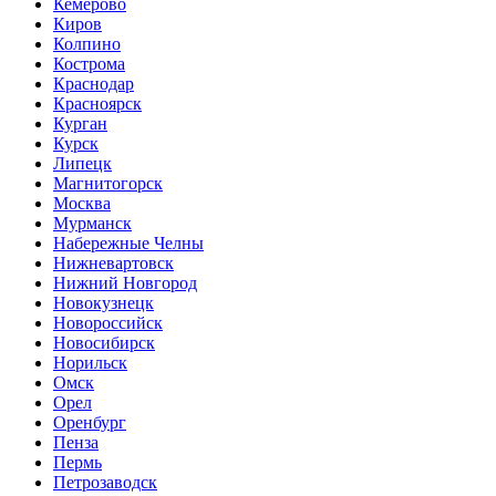
Кемерово
Киров
Колпино
Кострома
Краснодар
Красноярск
Курган
Курск
Липецк
Магнитогорск
Москва
Мурманск
Набережные Челны
Нижневартовск
Нижний Новгород
Новокузнецк
Новороссийск
Новосибирск
Норильск
Омск
Орел
Оренбург
Пенза
Пермь
Петрозаводск