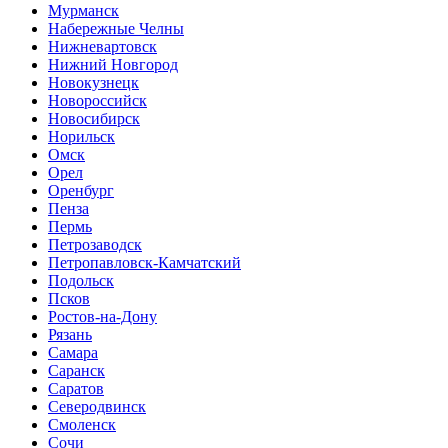
Мурманск
Набережные Челны
Нижневартовск
Нижний Новгород
Новокузнецк
Новороссийск
Новосибирск
Норильск
Омск
Орел
Оренбург
Пенза
Пермь
Петрозаводск
Петропавловск-Камчатский
Подольск
Псков
Ростов-на-Дону
Рязань
Самара
Саранск
Саратов
Северодвинск
Смоленск
Сочи