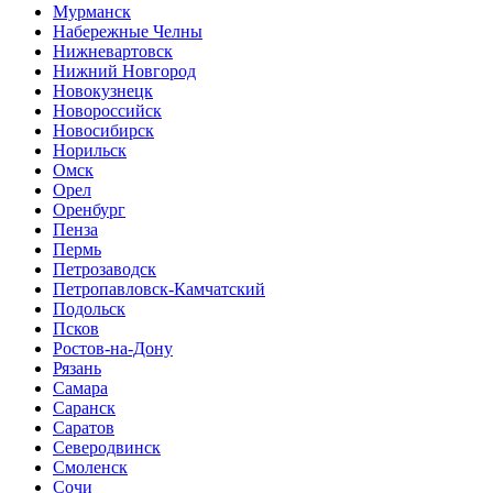
Мурманск
Набережные Челны
Нижневартовск
Нижний Новгород
Новокузнецк
Новороссийск
Новосибирск
Норильск
Омск
Орел
Оренбург
Пенза
Пермь
Петрозаводск
Петропавловск-Камчатский
Подольск
Псков
Ростов-на-Дону
Рязань
Самара
Саранск
Саратов
Северодвинск
Смоленск
Сочи