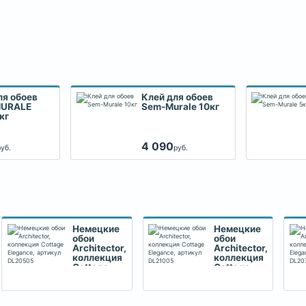
ля обоев
Клей для обоев
MURALE
Sem-Murale 10кг
кг
4 090
руб.
руб.
Немецкие
Немецкие
обои
обои
Architector,
Architector,
коллекция
коллекция
Cottage
Cottage
Elegance,
Elegance,
артикул
артикул
DL20505
DL21005