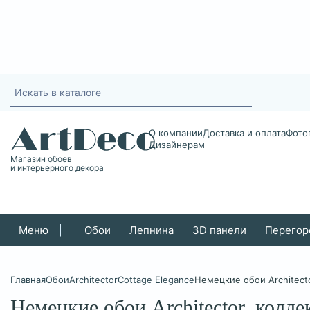
О компании
Доставка и оплата
Фото
Дизайнерам
Магазин обоев
и интерьерного декора
Меню
|
Обои
Лепнина
3D панели
Перегор
Главная
Обои
Architector
Cottage Elegance
Немецкие обои Architecto
Немецкие обои Architector, колле