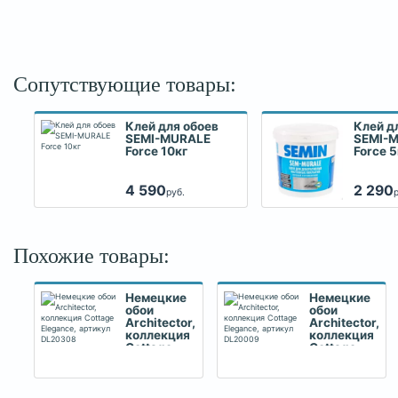
Сопутствующие товары:
Клей для обоев
Клей д
SEMI-MURALE
SEMI-
Force 10кг
Force 5
4 590
2 290
руб.
Похожие товары:
Немецкие
Немецкие
обои
обои
Architector,
Architector,
коллекция
коллекция
Cottage
Cottage
Elegance,
Elegance,
артикул
артикул
DL20308
DL20009