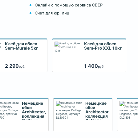
Онлайн с помощью сервиса СБЕР
Счет для юр. лиц
Клей для обоев
Клей для обоев
Sem-Murale 5кг
Sem-Pro XXL 10кг
2 290
1 400
руб.
руб.
Немецкие
Немецкие
обои
обои
Architector,
Architector,
коллекция
коллекция
Cottage
Cottage
Elegance,
Elegance,
артикул
артикул
DL20702
DL20901