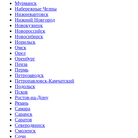
Мурманск
Набережные Челны
Нижневартовск
Нижний Новгород
Новокузнецк
Новороссийск
Новосибирск
Норильск
Омск
Орел
Оренбург
Пенза
Пермь
Петрозаводск
Петропавловск-Камчатский
Подольск
Псков
Ростов-на-Дону
Рязань
Самара
Саранск
Саратов
Северодвинск
Смоленск
Сочи