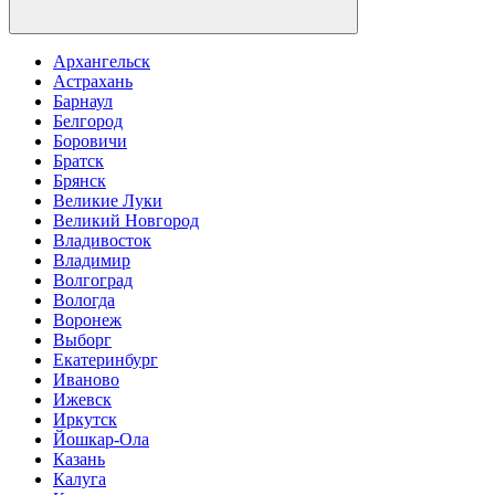
Архангельск
Астрахань
Барнаул
Белгород
Боровичи
Братск
Брянск
Великие Луки
Великий Новгород
Владивосток
Владимир
Волгоград
Вологда
Воронеж
Выборг
Екатеринбург
Иваново
Ижевск
Иркутск
Йошкар-Ола
Казань
Калуга