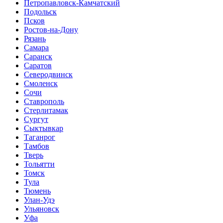
Петропавловск-Камчатский
Подольск
Псков
Ростов-на-Дону
Рязань
Самара
Саранск
Саратов
Северодвинск
Смоленск
Сочи
Ставрополь
Стерлитамак
Сургут
Сыктывкар
Таганрог
Тамбов
Тверь
Тольятти
Томск
Тула
Тюмень
Улан-Удэ
Ульяновск
Уфа