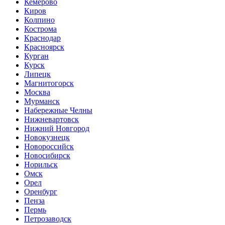
Кемерово
Киров
Колпино
Кострома
Краснодар
Красноярск
Курган
Курск
Липецк
Магнитогорск
Москва
Мурманск
Набережные Челны
Нижневартовск
Нижний Новгород
Новокузнецк
Новороссийск
Новосибирск
Норильск
Омск
Орел
Оренбург
Пенза
Пермь
Петрозаводск