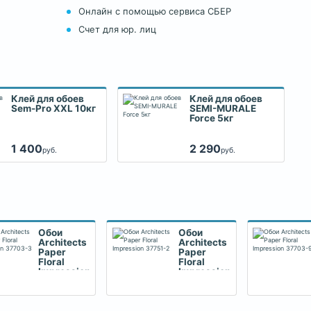
Онлайн с помощью сервиса СБЕР
Счет для юр. лиц
Клей для обоев
Клей для обоев
Sem-Pro XXL 10кг
SEMI-MURALE
Force 5кг
1 400
2 290
руб.
руб.
Обои
Обои
Architects
Architects
Paper
Paper
Floral
Floral
Impression
Impression
37703-3
37751-2