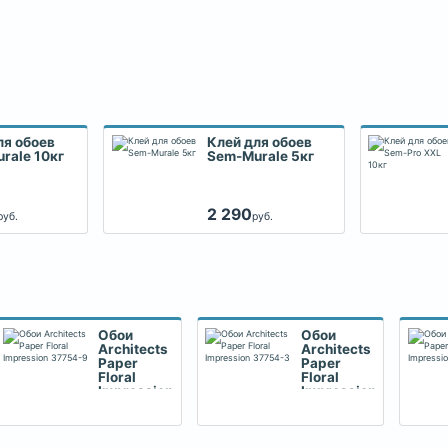
ля обоев
Клей для обоев
rale 10кг
Sem-Murale 5кг
2 290
руб.
руб.
Обои
Обои
Architects
Architects
Paper
Paper
Floral
Floral
Impression
Impression
37754-9
37754-3