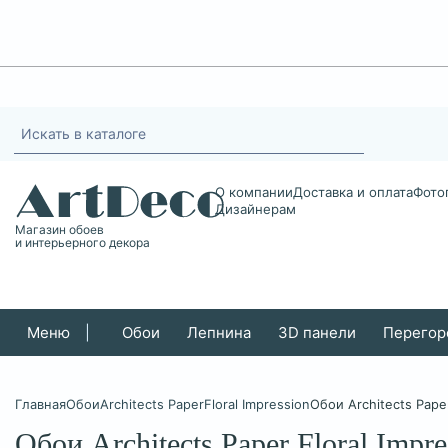
О компании
Доставка и оплата
Фото
Дизайнерам
Магазин обоев
и интерьерного декора
Меню
|
Обои
Лепнина
3D панели
Перегор
Главная
Обои
Architects Paper
Floral Impression
Обои Architects Paper
Обои Architects Paper Floral Impr