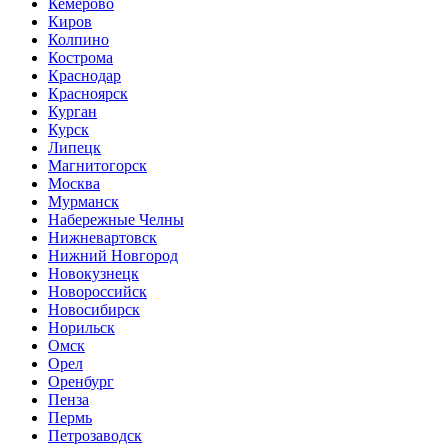
Кемерово
Киров
Колпино
Кострома
Краснодар
Красноярск
Курган
Курск
Липецк
Магнитогорск
Москва
Мурманск
Набережные Челны
Нижневартовск
Нижний Новгород
Новокузнецк
Новороссийск
Новосибирск
Норильск
Омск
Орел
Оренбург
Пенза
Пермь
Петрозаводск