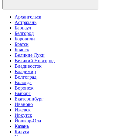
Архангельск
Астрахань
Барнаул
Белгород
Боровичи
Братск
Брянск
Великие Луки
Великий Новгород
Владивосток
Владимир
Волгоград
Вологда
Воронеж
Выборг
Екатеринбург
Иваново
Ижевск
Иркутск
Йошкар-Ола
Казань
Калуга