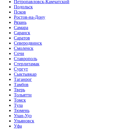
Петропавловск-Камчатский
Подольск
Псков
Ростов-на-Дону
Рязань
Самара
Саранск
Саратов
Северодвинск
Смоленск
Сочи
Ставрополь
Стерлитамак
Сургут
Сыктывкар
Таганрог
Тамбов
Тверь
Тольятти
Томск
Тула
Тюмень
Улан-Удэ
Ульяновск
Уфа