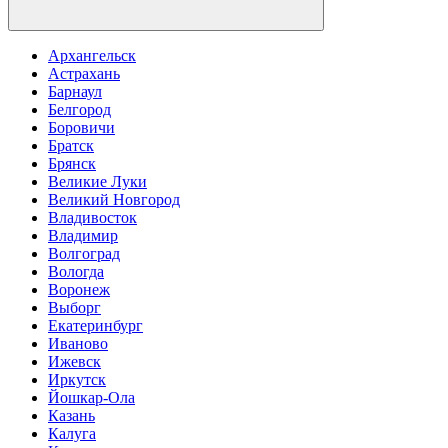
Архангельск
Астрахань
Барнаул
Белгород
Боровичи
Братск
Брянск
Великие Луки
Великий Новгород
Владивосток
Владимир
Волгоград
Вологда
Воронеж
Выборг
Екатеринбург
Иваново
Ижевск
Иркутск
Йошкар-Ола
Казань
Калуга