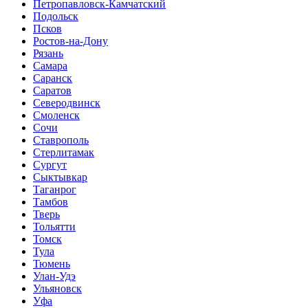
Петропавловск-Камчатский
Подольск
Псков
Ростов-на-Дону
Рязань
Самара
Саранск
Саратов
Северодвинск
Смоленск
Сочи
Ставрополь
Стерлитамак
Сургут
Сыктывкар
Таганрог
Тамбов
Тверь
Тольятти
Томск
Тула
Тюмень
Улан-Удэ
Ульяновск
Уфа