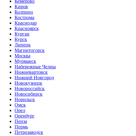
Кемерово
Киров
Колпино
Кострома
Краснодар
Красноярск
Курган
Курск
Липецк
Магнитогорск
Москва
Мурманск
Набережные Челны
Нижневартовск
Нижний Новгород
Новокузнецк
Новороссийск
Новосибирск
Норильск
Омск
Орел
Оренбург
Пенза
Пермь
Петрозаводск