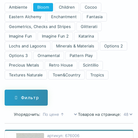
Ambiente
Bloom
Children
Cocoo
Eastern Alchemy
Enchantment
Fantasia
Geometrics, Checks and Stripes
Glitterati
Imagine Fun
Imagine Fun 2
Katarina
Lochs and Lagoons
Minerals & Materials
Options 2
Options 3
Ornamental
Pattern Play
Precious Metals
Retro House
Scintillio
Textures Naturale
Town&Country
Tropics
Фильтр
Упорядочить:
Товаров на странице:
артикул: 676006