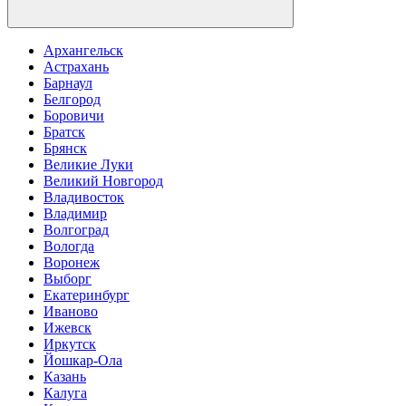
Архангельск
Астрахань
Барнаул
Белгород
Боровичи
Братск
Брянск
Великие Луки
Великий Новгород
Владивосток
Владимир
Волгоград
Вологда
Воронеж
Выборг
Екатеринбург
Иваново
Ижевск
Иркутск
Йошкар-Ола
Казань
Калуга