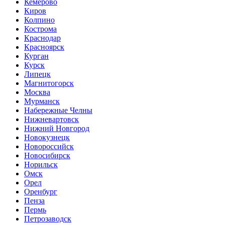
Кемерово
Киров
Колпино
Кострома
Краснодар
Красноярск
Курган
Курск
Липецк
Магнитогорск
Москва
Мурманск
Набережные Челны
Нижневартовск
Нижний Новгород
Новокузнецк
Новороссийск
Новосибирск
Норильск
Омск
Орел
Оренбург
Пенза
Пермь
Петрозаводск