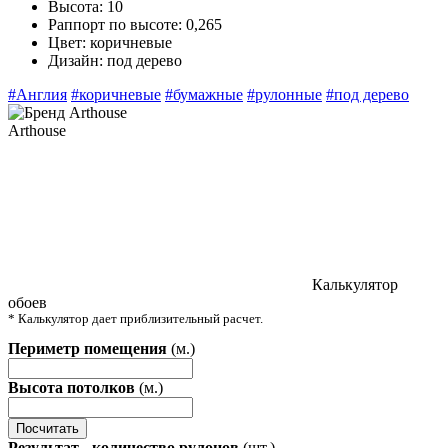
Высота:
10
Раппорт по высоте:
0,265
Цвет:
коричневые
Дизайн:
под дерево
#Англия
#коричневые
#бумажные
#рулонные
#под дерево
Arthouse
Калькулятор
обоев
* Калькулятор дает приблизительный расчет.
Периметр помещения
(м.)
Высота потолков
(м.)
Посчитать
Результат - количество рулонов
(шт.)