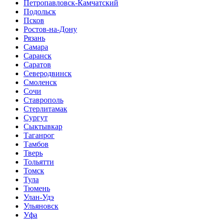
Петропавловск-Камчатский
Подольск
Псков
Ростов-на-Дону
Рязань
Самара
Саранск
Саратов
Северодвинск
Смоленск
Сочи
Ставрополь
Стерлитамак
Сургут
Сыктывкар
Таганрог
Тамбов
Тверь
Тольятти
Томск
Тула
Тюмень
Улан-Удэ
Ульяновск
Уфа