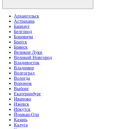
Архангельск
Астрахань
Барнаул
Белгород
Боровичи
Братск
Брянск
Великие Луки
Великий Новгород
Владивосток
Владимир
Волгоград
Вологда
Воронеж
Выборг
Екатеринбург
Иваново
Ижевск
Иркутск
Йошкар-Ола
Казань
Калуга