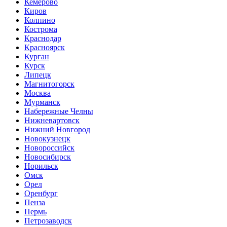
Кемерово
Киров
Колпино
Кострома
Краснодар
Красноярск
Курган
Курск
Липецк
Магнитогорск
Москва
Мурманск
Набережные Челны
Нижневартовск
Нижний Новгород
Новокузнецк
Новороссийск
Новосибирск
Норильск
Омск
Орел
Оренбург
Пенза
Пермь
Петрозаводск