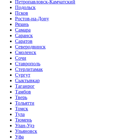
Петропавловск-Камчатский
Подольск
Псков
Ростов-на-Дону
Рязань
Самара
Саранск
Саратов
Северодвинск
Смоленск
Сочи
Ставрополь
Стерлитамак
Сургут
Сыктывкар
Таганрог
Тамбов
Тверь
Тольятти
Томск
Тула
Тюмень
Улан-Удэ
Ульяновск
Уфа