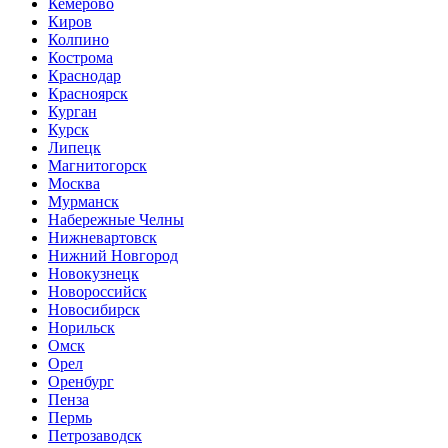
Кемерово
Киров
Колпино
Кострома
Краснодар
Красноярск
Курган
Курск
Липецк
Магнитогорск
Москва
Мурманск
Набережные Челны
Нижневартовск
Нижний Новгород
Новокузнецк
Новороссийск
Новосибирск
Норильск
Омск
Орел
Оренбург
Пенза
Пермь
Петрозаводск