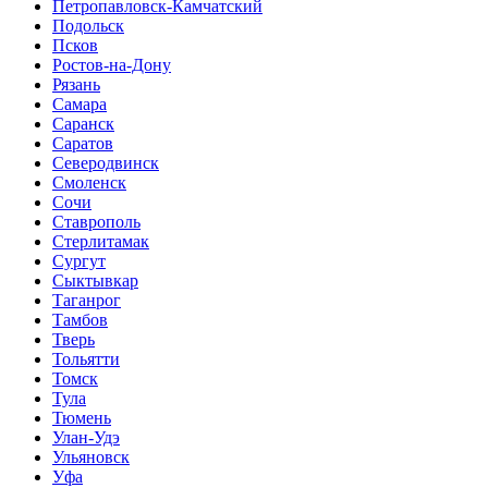
Петропавловск-Камчатский
Подольск
Псков
Ростов-на-Дону
Рязань
Самара
Саранск
Саратов
Северодвинск
Смоленск
Сочи
Ставрополь
Стерлитамак
Сургут
Сыктывкар
Таганрог
Тамбов
Тверь
Тольятти
Томск
Тула
Тюмень
Улан-Удэ
Ульяновск
Уфа