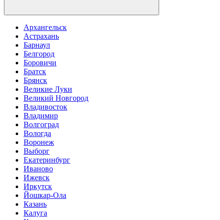
Архангельск
Астрахань
Барнаул
Белгород
Боровичи
Братск
Брянск
Великие Луки
Великий Новгород
Владивосток
Владимир
Волгоград
Вологда
Воронеж
Выборг
Екатеринбург
Иваново
Ижевск
Иркутск
Йошкар-Ола
Казань
Калуга