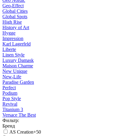
Geo Nordic
Geo-Effect
Global Cities
Global Spots
High Rise
History of Art
Hygge
Impression
Karl Lagerfeld
Liberte
Linen Style
Luxury Damask
Maison Charme
New Unique
New-Life
Paradise Garden
Perfect
Podium
Pop Style
Revival
Titanium 3
Versace The Best
Фильтр:
Бренд
AS Creation
+50