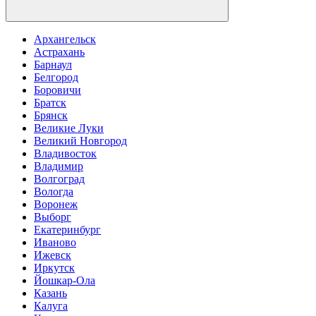
Архангельск
Астрахань
Барнаул
Белгород
Боровичи
Братск
Брянск
Великие Луки
Великий Новгород
Владивосток
Владимир
Волгоград
Вологда
Воронеж
Выборг
Екатеринбург
Иваново
Ижевск
Иркутск
Йошкар-Ола
Казань
Калуга