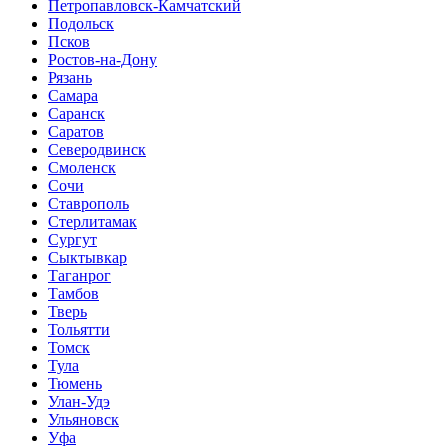
Петропавловск-Камчатский
Подольск
Псков
Ростов-на-Дону
Рязань
Самара
Саранск
Саратов
Северодвинск
Смоленск
Сочи
Ставрополь
Стерлитамак
Сургут
Сыктывкар
Таганрог
Тамбов
Тверь
Тольятти
Томск
Тула
Тюмень
Улан-Удэ
Ульяновск
Уфа