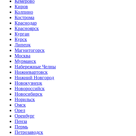
Кемерово
Киров
Колпино
Кострома
Краснодар
Красноярск
Курган
Курск
Липецк
Магнитогорск
Москва
Мурманск
Набережные Челны
Нижневартовск
Нижний Новгород
Новокузнецк
Новороссийск
Новосибирск
Норильск
Омск
Орел
Оренбург
Пенза
Пермь
Петрозаводск