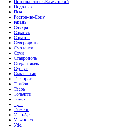
Петропавловск-Камчатский
Подольск
Псков
Ростов-на-Дону
Рязань
Самара
Саранск
Саратов
Северодвинск
Смоленск
Сочи
Ставрополь
Стерлитамак
Сургут
Сыктывкар
Таганрог
Тамбов
Тверь
Тольятти
Томск
Тула
Тюмень
Улан-Удэ
Ульяновск
Уфа