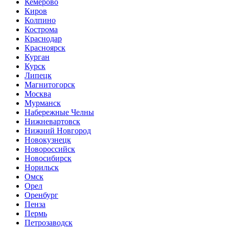
Кемерово
Киров
Колпино
Кострома
Краснодар
Красноярск
Курган
Курск
Липецк
Магнитогорск
Москва
Мурманск
Набережные Челны
Нижневартовск
Нижний Новгород
Новокузнецк
Новороссийск
Новосибирск
Норильск
Омск
Орел
Оренбург
Пенза
Пермь
Петрозаводск