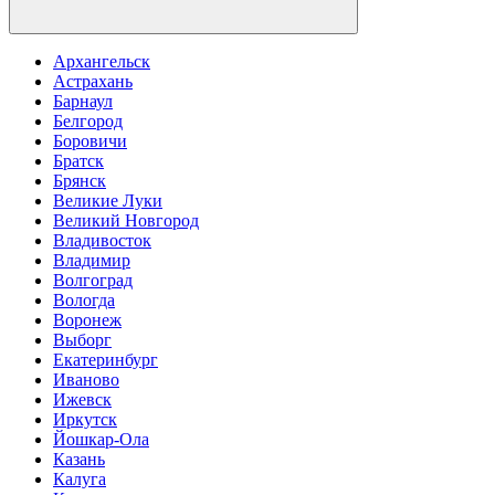
Архангельск
Астрахань
Барнаул
Белгород
Боровичи
Братск
Брянск
Великие Луки
Великий Новгород
Владивосток
Владимир
Волгоград
Вологда
Воронеж
Выборг
Екатеринбург
Иваново
Ижевск
Иркутск
Йошкар-Ола
Казань
Калуга