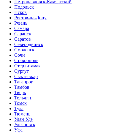
Петропавловск-Камчатский
Подольск
Псков
Ростов-на-Дону
Рязань
Самара
Саранск
Саратов
Северодвинск
Смоленск
Сочи
Ставрополь
Стерлитамак
Сургут
Сыктывкар
Таганрог
Тамбов
Тверь
Тольятти
Томск
Тула
Тюмень
Улан-Удэ
Ульяновск
Уфа