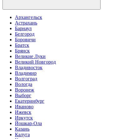
Архангельск
Астрахань
Барнаул
Белгород
Боровичи
Братск
Брянск
Великие Луки
Великий Новгород
Владивосток
Владимир
Волгоград
Вологда
Воронеж
Выборг
Екатеринбург
Иваново
Ижевск
Иркутск
Йошкар-Ола
Казань
Калуга