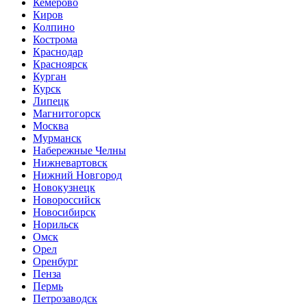
Кемерово
Киров
Колпино
Кострома
Краснодар
Красноярск
Курган
Курск
Липецк
Магнитогорск
Москва
Мурманск
Набережные Челны
Нижневартовск
Нижний Новгород
Новокузнецк
Новороссийск
Новосибирск
Норильск
Омск
Орел
Оренбург
Пенза
Пермь
Петрозаводск