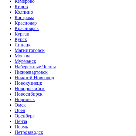
Кемерово
Киров
Колпино
Кострома
Краснодар
Красноярск
Курган
Курск
Липецк
Магнитогорск
Москва
Мурманск
Набережные Челны
Нижневартовск
Нижний Новгород
Новокузнецк
Новороссийск
Новосибирск
Норильск
Омск
Орел
Оренбург
Пенза
Пермь
Петрозаводск