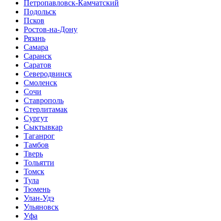
Петропавловск-Камчатский
Подольск
Псков
Ростов-на-Дону
Рязань
Самара
Саранск
Саратов
Северодвинск
Смоленск
Сочи
Ставрополь
Стерлитамак
Сургут
Сыктывкар
Таганрог
Тамбов
Тверь
Тольятти
Томск
Тула
Тюмень
Улан-Удэ
Ульяновск
Уфа