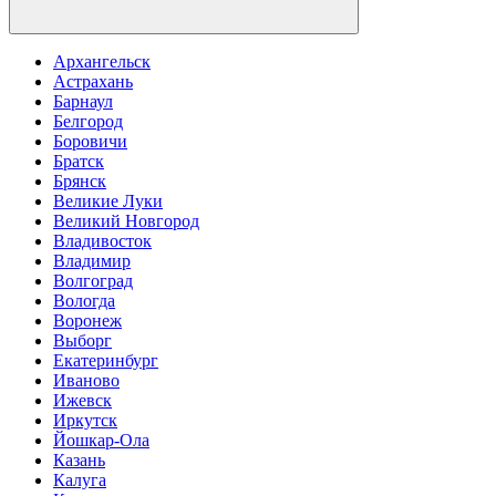
Архангельск
Астрахань
Барнаул
Белгород
Боровичи
Братск
Брянск
Великие Луки
Великий Новгород
Владивосток
Владимир
Волгоград
Вологда
Воронеж
Выборг
Екатеринбург
Иваново
Ижевск
Иркутск
Йошкар-Ола
Казань
Калуга