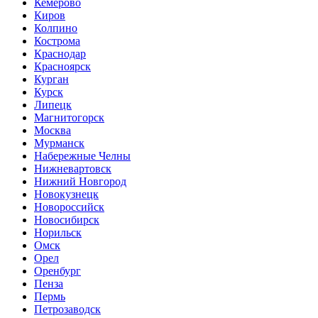
Кемерово
Киров
Колпино
Кострома
Краснодар
Красноярск
Курган
Курск
Липецк
Магнитогорск
Москва
Мурманск
Набережные Челны
Нижневартовск
Нижний Новгород
Новокузнецк
Новороссийск
Новосибирск
Норильск
Омск
Орел
Оренбург
Пенза
Пермь
Петрозаводск