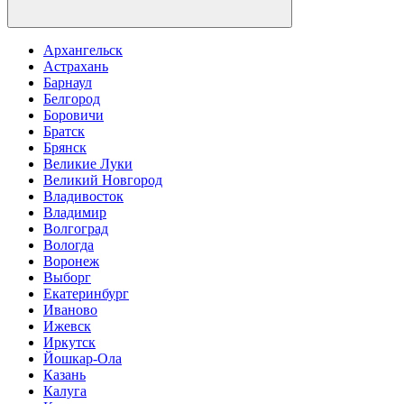
Архангельск
Астрахань
Барнаул
Белгород
Боровичи
Братск
Брянск
Великие Луки
Великий Новгород
Владивосток
Владимир
Волгоград
Вологда
Воронеж
Выборг
Екатеринбург
Иваново
Ижевск
Иркутск
Йошкар-Ола
Казань
Калуга