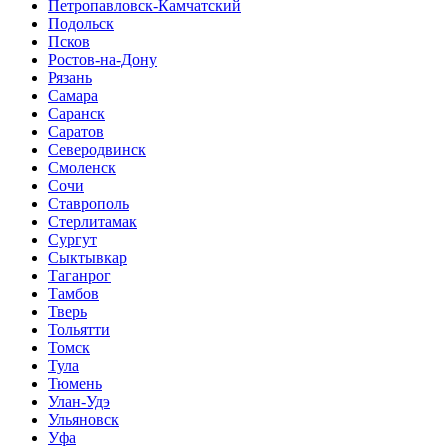
Петропавловск-Камчатский
Подольск
Псков
Ростов-на-Дону
Рязань
Самара
Саранск
Саратов
Северодвинск
Смоленск
Сочи
Ставрополь
Стерлитамак
Сургут
Сыктывкар
Таганрог
Тамбов
Тверь
Тольятти
Томск
Тула
Тюмень
Улан-Удэ
Ульяновск
Уфа