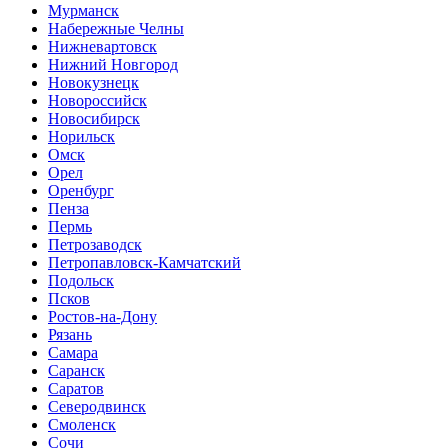
Мурманск
Набережные Челны
Нижневартовск
Нижний Новгород
Новокузнецк
Новороссийск
Новосибирск
Норильск
Омск
Орел
Оренбург
Пенза
Пермь
Петрозаводск
Петропавловск-Камчатский
Подольск
Псков
Ростов-на-Дону
Рязань
Самара
Саранск
Саратов
Северодвинск
Смоленск
Сочи