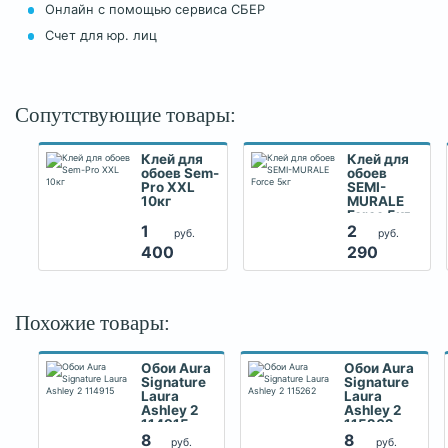
Онлайн с помощью сервиса СБЕР
Счет для юр. лиц
Сопутствующие товары:
Клей для
Клей для
обоев Sem-
обоев
Pro XXL
SEMI-
10кг
MURALE
Force 5кг
1
2
руб.
руб.
400
290
Похожие товары:
Обои Aura
Обои Aura
Signature
Signature
Laura
Laura
Ashley 2
Ashley 2
114915
115262
8
8
руб.
руб.