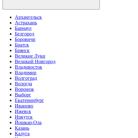
Архангельск
Астрахань
Барнаул
Белгород
Боровичи
Братск
Брянск
Великие Луки
Великий Новгород
Владивосток
Владимир
Волгоград
Вологда
Воронеж
Выборг
Екатеринбург
Иваново
Ижевск
Иркутск
Йошкар-Ола
Казань
Калуга