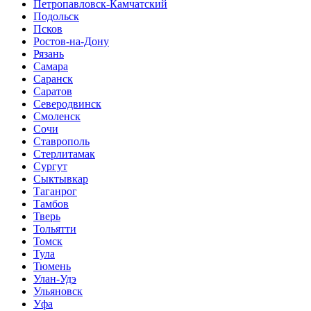
Петропавловск-Камчатский
Подольск
Псков
Ростов-на-Дону
Рязань
Самара
Саранск
Саратов
Северодвинск
Смоленск
Сочи
Ставрополь
Стерлитамак
Сургут
Сыктывкар
Таганрог
Тамбов
Тверь
Тольятти
Томск
Тула
Тюмень
Улан-Удэ
Ульяновск
Уфа