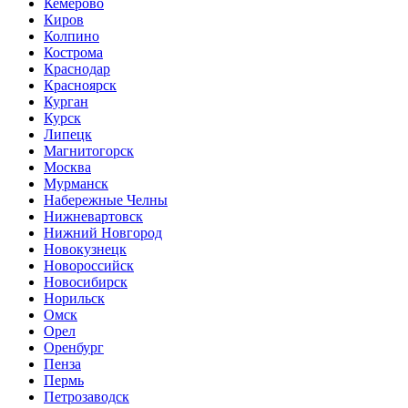
Кемерово
Киров
Колпино
Кострома
Краснодар
Красноярск
Курган
Курск
Липецк
Магнитогорск
Москва
Мурманск
Набережные Челны
Нижневартовск
Нижний Новгород
Новокузнецк
Новороссийск
Новосибирск
Норильск
Омск
Орел
Оренбург
Пенза
Пермь
Петрозаводск