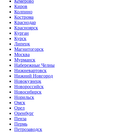
Кемерово
Киров
Колпино
Кострома
Краснодар
Красноярск
Курган
Курск
Липецк
Магнитогорск
Москва
Мурманск
Набережные Челны
Нижневартовск
Нижний Новгород
Новокузнецк
Новороссийск
Новосибирск
Норильск
Омск
Орел
Оренбург
Пенза
Пермь
Петрозаводск