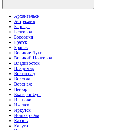
Архангельск
Астрахань
Барнаул
Белгород
Боровичи
Братск
Брянск
Великие Луки
Великий Новгород
Владивосток
Владимир
Волгоград
Вологда
Воронеж
Выборг
Екатеринбург
Иваново
Ижевск
Иркутск
Йошкар-Ола
Казань
Калуга