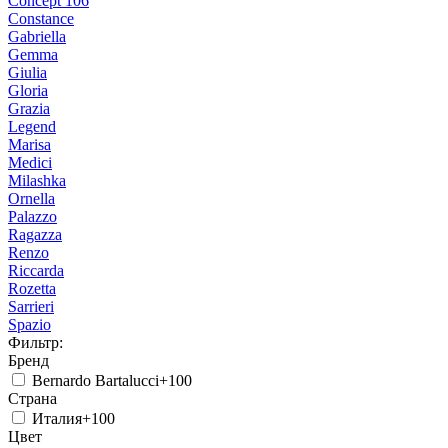
Concept 106
Constance
Gabriella
Gemma
Giulia
Gloria
Grazia
Legend
Marisa
Medici
Milashka
Ornella
Palazzo
Ragazza
Renzo
Riccarda
Rozetta
Sarrieri
Spazio
Фильтр:
Бренд
Bernardo Bartalucci
+100
Страна
Италия
+100
Цвет