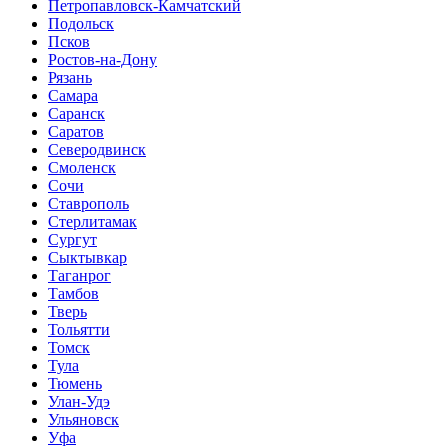
Петропавловск-Камчатский
Подольск
Псков
Ростов-на-Дону
Рязань
Самара
Саранск
Саратов
Северодвинск
Смоленск
Сочи
Ставрополь
Стерлитамак
Сургут
Сыктывкар
Таганрог
Тамбов
Тверь
Тольятти
Томск
Тула
Тюмень
Улан-Удэ
Ульяновск
Уфа