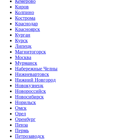
Кемерово
Киров
Колпино
Кострома
Краснодар
Красноярск
Курган
Курск
Липецк
Магнитогорск
Москва
Мурманск
Набережные Челны
Нижневартовск
Нижний Новгород
Новокузнецк
Новороссийск
Новосибирск
Норильск
Омск
Орел
Оренбург
Пенза
Пермь
Петрозаводск