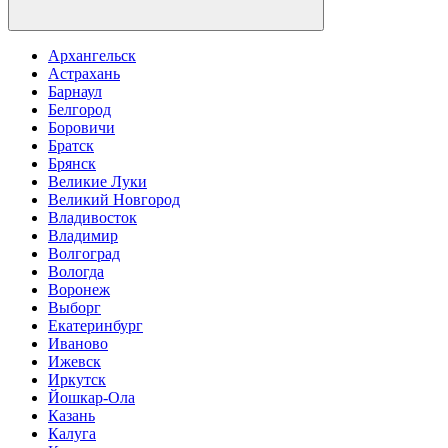
Архангельск
Астрахань
Барнаул
Белгород
Боровичи
Братск
Брянск
Великие Луки
Великий Новгород
Владивосток
Владимир
Волгоград
Вологда
Воронеж
Выборг
Екатеринбург
Иваново
Ижевск
Иркутск
Йошкар-Ола
Казань
Калуга