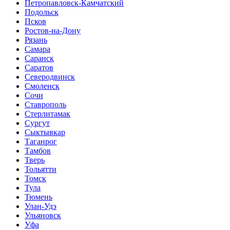
Петропавловск-Камчатский
Подольск
Псков
Ростов-на-Дону
Рязань
Самара
Саранск
Саратов
Северодвинск
Смоленск
Сочи
Ставрополь
Стерлитамак
Сургут
Сыктывкар
Таганрог
Тамбов
Тверь
Тольятти
Томск
Тула
Тюмень
Улан-Удэ
Ульяновск
Уфа