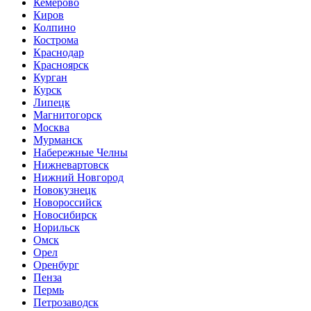
Кемерово
Киров
Колпино
Кострома
Краснодар
Красноярск
Курган
Курск
Липецк
Магнитогорск
Москва
Мурманск
Набережные Челны
Нижневартовск
Нижний Новгород
Новокузнецк
Новороссийск
Новосибирск
Норильск
Омск
Орел
Оренбург
Пенза
Пермь
Петрозаводск