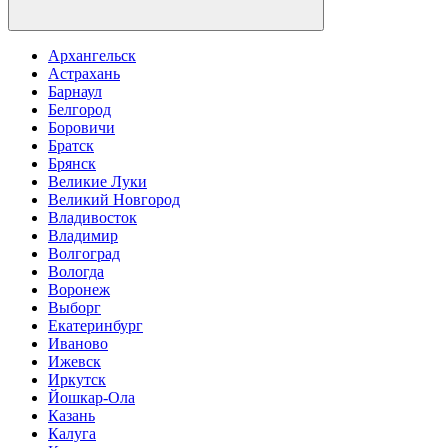
Архангельск
Астрахань
Барнаул
Белгород
Боровичи
Братск
Брянск
Великие Луки
Великий Новгород
Владивосток
Владимир
Волгоград
Вологда
Воронеж
Выборг
Екатеринбург
Иваново
Ижевск
Иркутск
Йошкар-Ола
Казань
Калуга