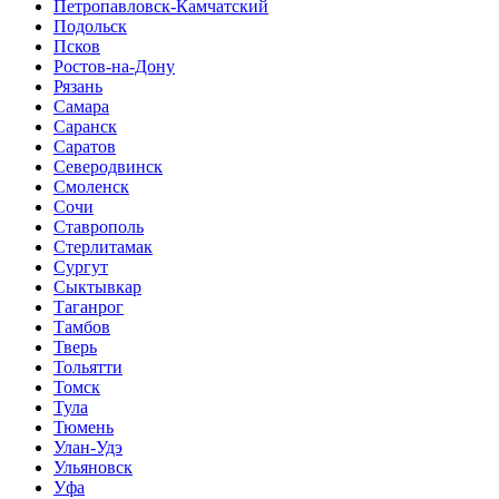
Петропавловск-Камчатский
Подольск
Псков
Ростов-на-Дону
Рязань
Самара
Саранск
Саратов
Северодвинск
Смоленск
Сочи
Ставрополь
Стерлитамак
Сургут
Сыктывкар
Таганрог
Тамбов
Тверь
Тольятти
Томск
Тула
Тюмень
Улан-Удэ
Ульяновск
Уфа