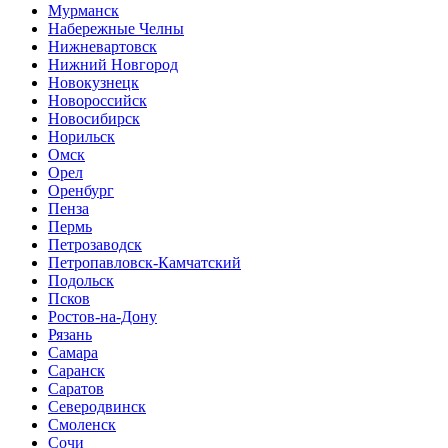
Мурманск
Набережные Челны
Нижневартовск
Нижний Новгород
Новокузнецк
Новороссийск
Новосибирск
Норильск
Омск
Орел
Оренбург
Пенза
Пермь
Петрозаводск
Петропавловск-Камчатский
Подольск
Псков
Ростов-на-Дону
Рязань
Самара
Саранск
Саратов
Северодвинск
Смоленск
Сочи