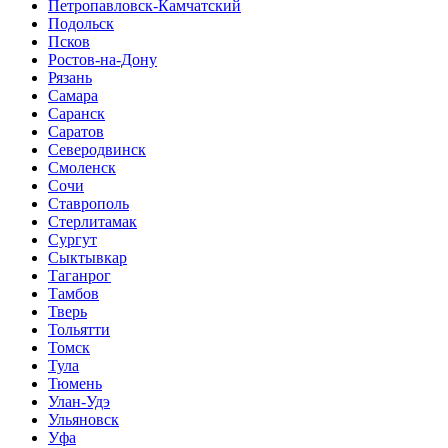
Петропавловск-Камчатский
Подольск
Псков
Ростов-на-Дону
Рязань
Самара
Саранск
Саратов
Северодвинск
Смоленск
Сочи
Ставрополь
Стерлитамак
Сургут
Сыктывкар
Таганрог
Тамбов
Тверь
Тольятти
Томск
Тула
Тюмень
Улан-Удэ
Ульяновск
Уфа