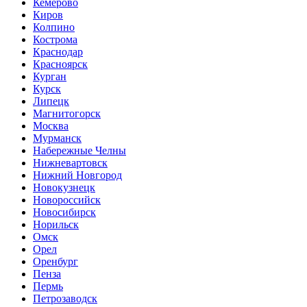
Кемерово
Киров
Колпино
Кострома
Краснодар
Красноярск
Курган
Курск
Липецк
Магнитогорск
Москва
Мурманск
Набережные Челны
Нижневартовск
Нижний Новгород
Новокузнецк
Новороссийск
Новосибирск
Норильск
Омск
Орел
Оренбург
Пенза
Пермь
Петрозаводск