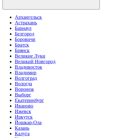
Архангельск
Астрахань
Барнаул
Белгород
Боровичи
Братск
Брянск
Великие Луки
Великий Новгород
Владивосток
Владимир
Волгоград
Вологда
Воронеж
Выборг
Екатеринбург
Иваново
Ижевск
Иркутск
Йошкар-Ола
Казань
Калуга