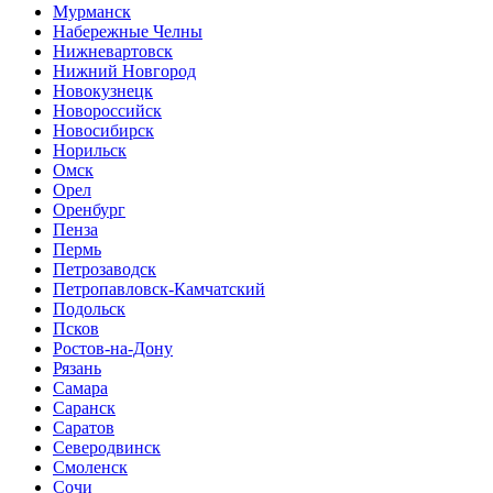
Мурманск
Набережные Челны
Нижневартовск
Нижний Новгород
Новокузнецк
Новороссийск
Новосибирск
Норильск
Омск
Орел
Оренбург
Пенза
Пермь
Петрозаводск
Петропавловск-Камчатский
Подольск
Псков
Ростов-на-Дону
Рязань
Самара
Саранск
Саратов
Северодвинск
Смоленск
Сочи