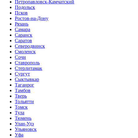
Петропавловск-Камчатский
Подольск
Псков
Ростов-на-Дону
Рязань
Самара
Саранск
Саратов
Северодвинск
Смоленск
Сочи
Ставрополь
Стерлитамак
Сургут
Сыктывкар
Таганрог
Тамбов
Тверь
Тольятти
Томск
Тула
Тюмень
Улан-Удэ
Ульяновск
Уфа