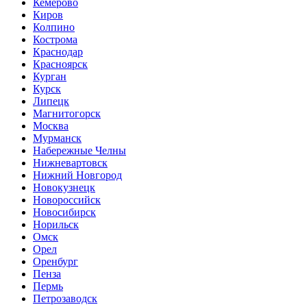
Кемерово
Киров
Колпино
Кострома
Краснодар
Красноярск
Курган
Курск
Липецк
Магнитогорск
Москва
Мурманск
Набережные Челны
Нижневартовск
Нижний Новгород
Новокузнецк
Новороссийск
Новосибирск
Норильск
Омск
Орел
Оренбург
Пенза
Пермь
Петрозаводск