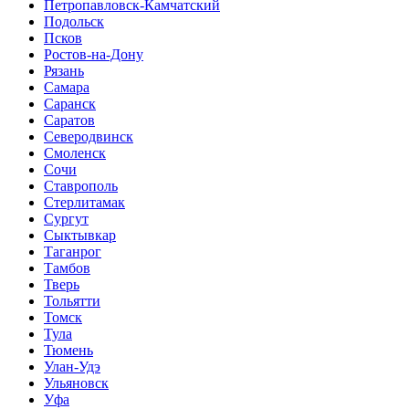
Петропавловск-Камчатский
Подольск
Псков
Ростов-на-Дону
Рязань
Самара
Саранск
Саратов
Северодвинск
Смоленск
Сочи
Ставрополь
Стерлитамак
Сургут
Сыктывкар
Таганрог
Тамбов
Тверь
Тольятти
Томск
Тула
Тюмень
Улан-Удэ
Ульяновск
Уфа