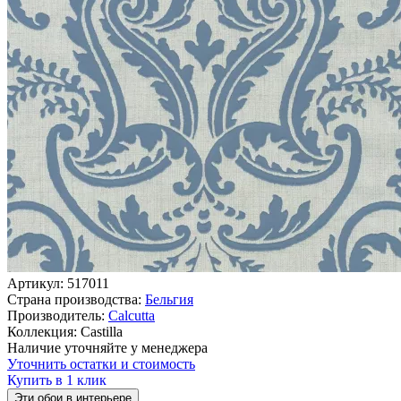
Артикул:
517011
Страна производства:
Бельгия
Производитель:
Calcutta
Коллекция:
Castilla
Наличие уточняйте у менеджера
Уточнить остатки и стоимость
Купить в 1 клик
Эти обои в интерьере