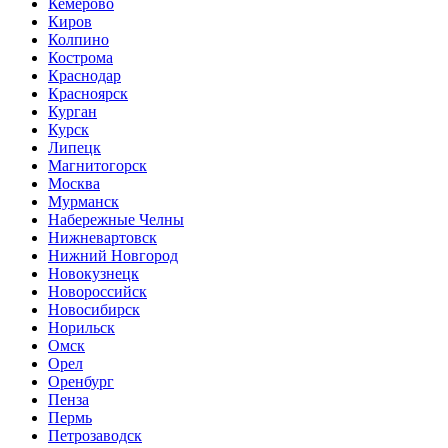
Кемерово
Киров
Колпино
Кострома
Краснодар
Красноярск
Курган
Курск
Липецк
Магнитогорск
Москва
Мурманск
Набережные Челны
Нижневартовск
Нижний Новгород
Новокузнецк
Новороссийск
Новосибирск
Норильск
Омск
Орел
Оренбург
Пенза
Пермь
Петрозаводск