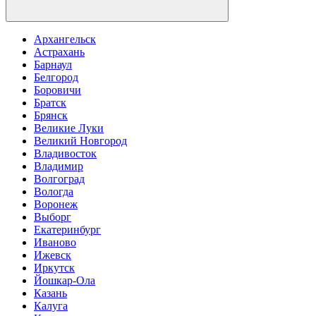
Архангельск
Астрахань
Барнаул
Белгород
Боровичи
Братск
Брянск
Великие Луки
Великий Новгород
Владивосток
Владимир
Волгоград
Вологда
Воронеж
Выборг
Екатеринбург
Иваново
Ижевск
Иркутск
Йошкар-Ола
Казань
Калуга